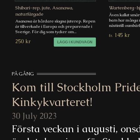
Shibari-rep, jute, Asanawa,
Wartenberg-h
naturfärgade
Även kallat smärt
barn har många n
Asanawa är hårdare slagna juterep. Repen
nästintill oumbärl
är tillverkade i Europa och preparerade i
Sverige. För dig som tycker om...
145 kr
fr.
250 kr
PÅ GÅNG
Kom till Stockholm Pride 
Kinkykvarteret!
30 July 2023
Första veckan i augusti, ons